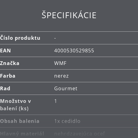
ŠPECIFIKÁCIE
Číslo produktu
-
EAN
4000530529855
Značka
WMF
Farba
nerez
Rad
Gourmet
Množstvo v
1
balení (ks)
Obsah balenia
1x cedidlo
Hlavný materiál
nehrdzavejúca oceľ