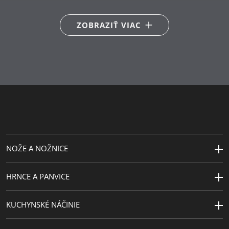
Cromargan® 18/10
ZOBRAZIŤ VIAC
Starostlivosť o
možno umývať v umývačke
výrobky
Dĺžka (cm)
33.5
Priemer (cm)
16
NOŽE A NOŽNICE
HRNCE A PANVICE
KUCHYNSKÉ NÁČINIE