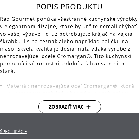
POPIS PRODUKTU
Rad Gourmet ponúka všestranné kuchynské výrobky
v elegantnom dizajne, ktoré by určite nemali chýbať
vo vašej výbave - či už potrebujete krájač na vajcia,
škrabku, lis na cesnak alebo napríklad paličku na
mäso. Skvelá kvalita je dosiahnutá vďaka výrobe z
nehrdzavejúcej ocele Cromargan®. Títo kuchynskí
pomocníci sú robustní, odolní a ľahko sa o nich
stará.
Materiál: nehrdzavejúca oceľ Cromargan®, ktorá
je rozmerovo stabilná, vhodná pre umývanie v
umývačke, odolná voči kyselinám, korózii a
ZOBRAZIŤ VIAC
extrémne odolná proti poškriabaniu.
Čistenie: je možné umývať v umývačke.
ŠPECIFIKÁCIE