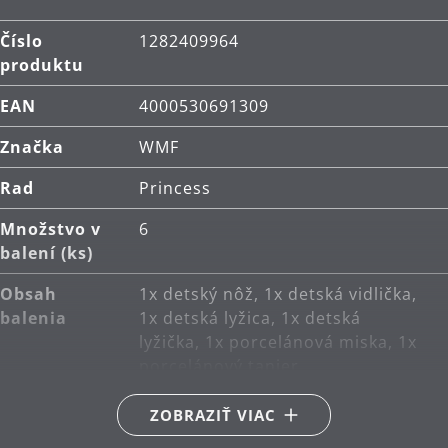
Číslo
1282409964
produktu
EAN
4000530691309
Značka
WMF
Rad
Princess
Množstvo v
6
balení (ks)
Obsah
1x detský nôž, 1x detská vidlička,
balenia
1x detská lyžica, 1x detská
lyžička, 1x porcelánová miska, 1x
porcelánový tanier
Hlavný
nehrdzavejúca oceľ Cromargan®
ZOBRAZIŤ VIAC
materiál
18/10