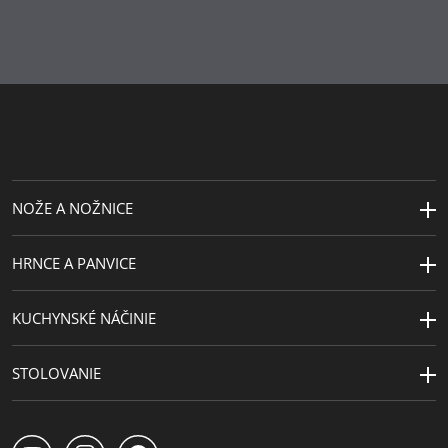
Starostlivosť
možno umývať v umývačke
o výrobky
Dĺžka (cm)
16.5 | 18.5 | 16.5 | 13.0
Návrhár
© Disney
Motívy
Princezny
NOŽE A NOŽNICE
HRNCE A PANVICE
KUCHYNSKÉ NÁČINIE
STOLOVANIE