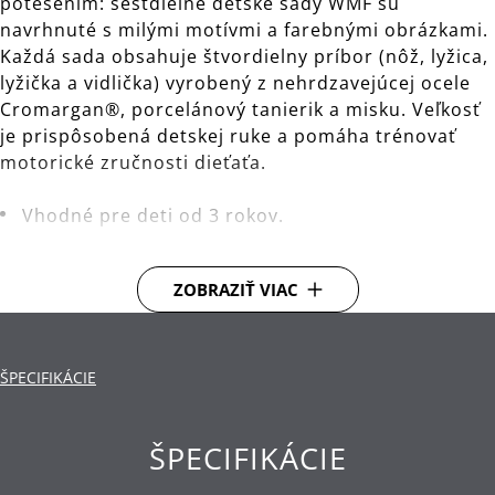
potešením: šesťdielne detské sady WMF sú
navrhnuté s milými motívmi a farebnými obrázkami.
Každá sada obsahuje štvordielny príbor (nôž, lyžica,
lyžička a vidlička) vyrobený z nehrdzavejúcej ocele
Cromargan®, porcelánový tanierik a misku. Veľkosť
je prispôsobená detskej ruke a pomáha trénovať
motorické zručnosti dieťaťa.
Vhodné pre deti od 3 rokov.
Materiál: nehrdzavejúca oceľ Cromargan®, ktorá
je rozmerovo stabilná, vhodná pre umývanie v
ZOBRAZIŤ VIAC
umývačke, odolná voči kyselinám, korózii a
extrémne odolná proti poškriabaniu.
ŠPECIFIKÁCIE
Čistenie: možno umývať v umývačke.
ŠPECIFIKÁCIE