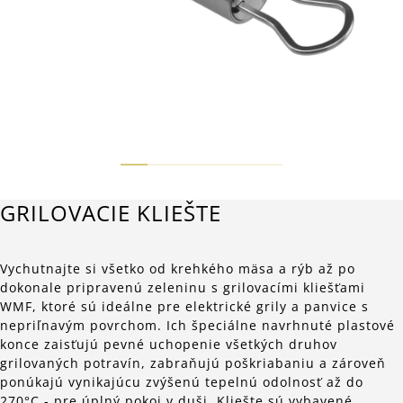
GRILOVACIE KLIEŠTE
Vychutnajte si všetko od krehkého mäsa a rýb až po
dokonale pripravenú zeleninu s grilovacími kliešťami
WMF, ktoré sú ideálne pre elektrické grily a panvice s
nepriľnavým povrchom. Ich špeciálne navrhnuté plastové
konce zaisťujú pevné uchopenie všetkých druhov
grilovaných potravín, zabraňujú poškriabaniu a zároveň
ponúkajú vynikajúcu zvýšenú tepelnú odolnosť až do
270°C - pre úplný pokoj v duši. Kliešte sú vybavené