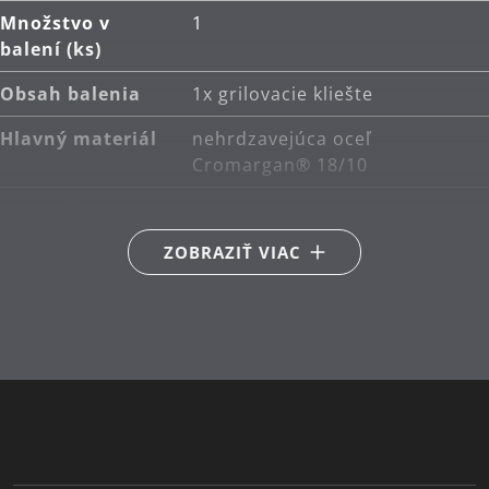
Množstvo v
1
balení (ks)
Obsah balenia
1x grilovacie kliešte
Hlavný materiál
nehrdzavejúca oceľ
Cromargan® 18/10
Sekundárny
plast
materiál
ZOBRAZIŤ VIAC
Starostlivosť o
možno umývať v umývačke
výrobky
Odolnosť voči
Tepelne odolné až do 270°C
teplu