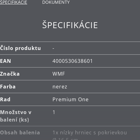
ŠPECIFIKÁCIE
DOKUMENTY
Materiál: nehrdzavejúca oceľ Cromargan®, ktorá
je rozmerovo stabilná, vhodná pre umývanie v
ŠPECIFIKÁCIE
umývačke, odolná voči kyselinám, korózii a
extrémne odolná proti poškriabaniu.
Čistenie: je možné umývať v umývačke.
Číslo produktu
-
EAN
4000530638601
Značka
WMF
Farba
nerez
Rad
Premium One
Množstvo v
1
balení (ks)
Obsah balenia
1x nízky hrniec s pokrievkou