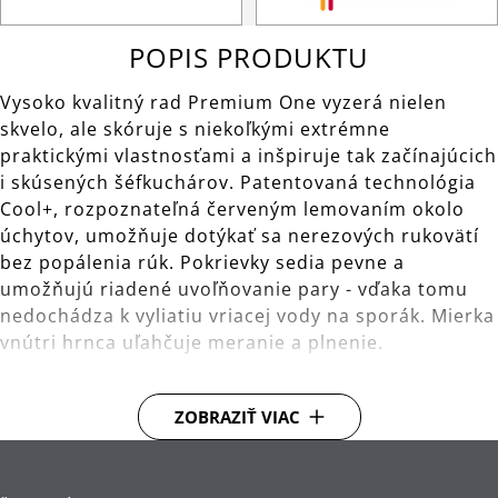
POPIS PRODUKTU
Vysoko kvalitný rad Premium One vyzerá nielen
skvelo, ale skóruje s niekoľkými extrémne
praktickými vlastnosťami a inšpiruje tak začínajúcich
i skúsených šéfkuchárov. Patentovaná technológia
Cool+, rozpoznateľná červeným lemovaním okolo
úchytov, umožňuje dotýkať sa nerezových rukovätí
bez popálenia rúk. Pokrievky sedia pevne a
umožňujú riadené uvoľňovanie pary - vďaka tomu
nedochádza k vyliatiu vriacej vody na sporák. Mierka
vnútri hrnca uľahčuje meranie a plnenie.
Dno TransTherm®: teplo prenáša rýchlo, dlho ho
ZOBRAZIŤ VIAC
udrží a tým usporí energiu.
Použitie: vhodné pre všetky typy varných dosiek,
vrátane indukčných.