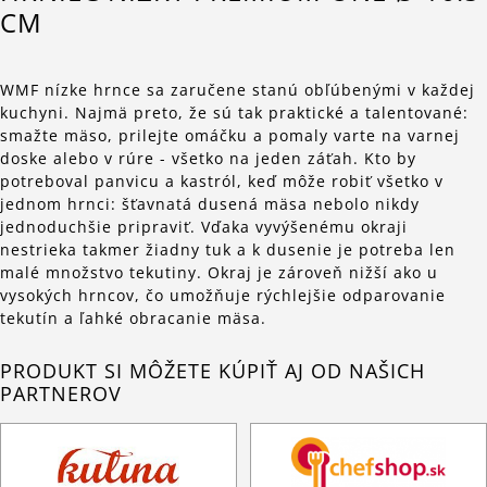
CM
WMF nízke hrnce sa zaručene stanú obľúbenými v každej
kuchyni. Najmä preto, že sú tak praktické a talentované:
smažte mäso, prilejte omáčku a pomaly varte na varnej
doske alebo v rúre - všetko na jeden záťah. Kto by
potreboval panvicu a kastról, keď môže robiť všetko v
jednom hrnci: šťavnatá dusená mäsa nebolo nikdy
jednoduchšie pripraviť. Vďaka vyvýšenému okraji
nestrieka takmer žiadny tuk a k dusenie je potreba len
malé množstvo tekutiny. Okraj je zároveň nižší ako u
vysokých hrncov, čo umožňuje rýchlejšie odparovanie
tekutín a ľahké obracanie mäsa.
PRODUKT SI MÔŽETE KÚPIŤ AJ OD NAŠICH
PARTNEROV