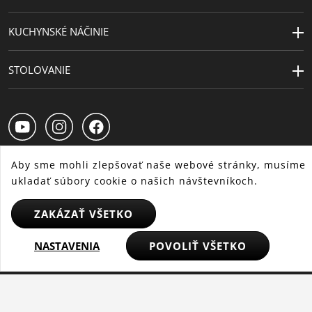
Návrhár
Metz & Kindler Produktdesign
KUCHYNSKÉ NÁČINIE
Kapacita (l)
5.7
STOLOVANIE
Priemer (cm)
24
Výška (cm)
13.5
Priemer platne
22
(cm)
Aby sme mohli zlepšovať naše webové stránky, musíme
ukladať súbory cookie o našich návštevníkoch.
SK
CS
HU
ZAKÁZAŤ VŠETKO
NASTAVENIA
POVOLIŤ VŠETKO
© 2025 WMF – Všetky práva vyhradené