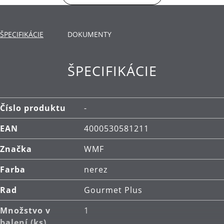
vyliatiu vriacej vody na sporák. Mierka vnútri hrnca
uľahčuje meranie a plnenie.
ŠPECIFIKÁCIE
DOKUMENTY
Dno TransTherm®: teplo prenáša rýchlo, dlho ho
udrží a tým usporí energiu.
ŠPECIFIKÁCIE
Použitie: vhodné pre všetky typy varných dosiek,
vrátane indukčných.
Materiál: nehrdzavejúca oceľ Cromargan®, ktorá
Číslo produktu
-
je rozmerovo stabilná, vhodná pre umývanie v
EAN
4000530581211
umývačke, odolná voči kyselinám, korózii a
extrémne odolná proti poškriabaniu.
Značka
WMF
Čistenie: je možné umývať v umývačke.
Farba
nerez
Rad
Gourmet Plus
Množstvo v
1
balení (ks)