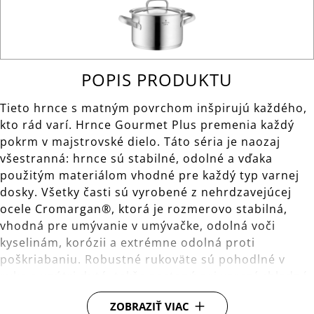
POPIS PRODUKTU
Tieto hrnce s matným povrchom inšpirujú každého,
kto rád varí. Hrnce Gourmet Plus premenia každý
pokrm v majstrovské dielo. Táto séria je naozaj
všestranná: hrnce sú stabilné, odolné a vďaka
použitým materiálom vhodné pre každý typ varnej
dosky. Všetky časti sú vyrobené z nehrdzavejúcej
ocele Cromargan®, ktorá je rozmerovo stabilná,
vhodná pre umývanie v umývačke, odolná voči
kyselinám, korózii a extrémne odolná proti
poškriabaniu. Robustné rukoväte sú pohodlné v
ruke a vnútri duté, takže zostanú pri varení chladné.
Pokrievky sedia pevne a umožňujú riadené
ZOBRAZIŤ VIAC
uvoľňovanie pary - vďaka tomu nedochádza k