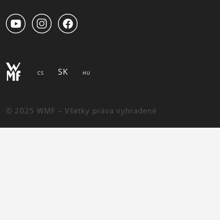
SK
CS
HU
© 2025 WMF – Všetky práva vyhradené