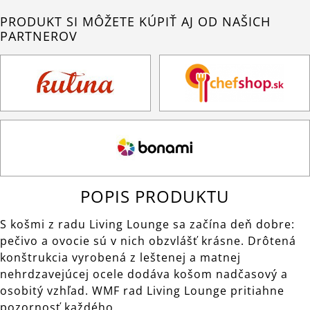
PRODUKT SI MÔŽETE KÚPIŤ AJ OD NAŠICH
PARTNEROV
POPIS PRODUKTU
S košmi z radu Living Lounge sa začína deň dobre:
pečivo a ovocie sú v nich obzvlášť krásne. Drôtená
konštrukcia vyrobená z leštenej a matnej
nehrdzavejúcej ocele dodáva košom nadčasový a
osobitý vzhľad. WMF rad Living Lounge pritiahne
pozornosť každého.