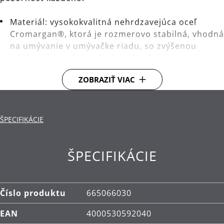
Materiál: vysokokvalitná nehrdzavejúca oceľ
Cromargan®, ktorá je rozmerovo stabilná, vhodná
na umývanie v umývačke riadu, so zvýšenou
odolnosťou voči kyselinám a korózii a s povrchom
chráneným proti poškriabaniu.
ZOBRAZIŤ VIAC
Čistenie: je možné umývať v umývačke.
ŠPECIFIKÁCIE
ŠPECIFIKÁCIE
Číslo produktu
665066030
EAN
4000530592040