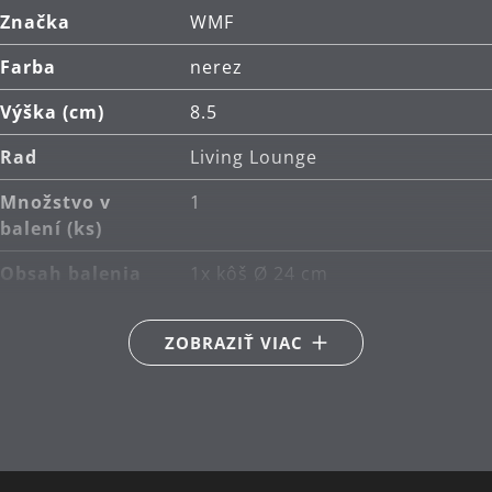
Značka
WMF
Farba
nerez
Výška (cm)
8.5
Rad
Living Lounge
Množstvo v
1
balení (ks)
Obsah balenia
1x kôš Ø 24 cm
Hlavný materiál
nehrdzavejúca oceľ
ZOBRAZIŤ VIAC
Cromargan® 18/10
Priemer (cm)
24
Návrhár
Metz & Kindler
Produktdesign