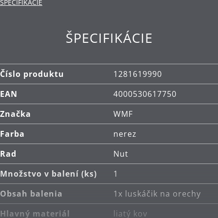
ŠPECIFIKÁCIE
ŠPECIFIKÁCIE
Číslo produktu
1281619990
EAN
4000530617750
Značka
WMF
Farba
nerez
Rad
Nut
Množstvo v balení (ks)
1
Obsah balenia
1x luskáčik na orechy
Hlavný materiál
liatý kov