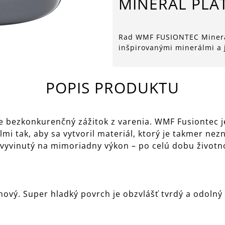
MINERAL PLA
Rad WMF FUSIONTEC Mineral
inšpirovanými minerálmi a
POPIS PRODUKTU
 bezkonkurenčný zážitok z varenia. WMF Fusiontec je
mi tak, aby sa vytvoril materiál, ktorý je takmer ne
 vyvinutý na mimoriadny výkon – po celú dobu životno
ový. Super hladký povrch je obzvlášť tvrdý a odolný