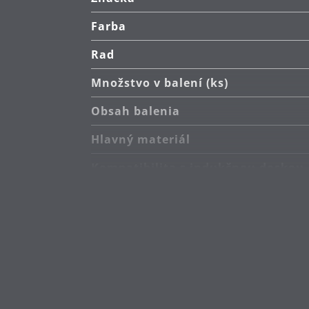
Farba
Záruka: WMF poskytuje záruku 30 
Rad
Množstvo v balení (ks)
Obsah balenia
Hlavný materiál
Kompatibilita s indukčnou doskou
Typ sporáka
Starostlivosť o výrobky
Vyrobené v
Extra záruka