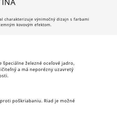
TINA
 charakterizuje výnimočný dizajn s farbami
 jemným kovovým efektom.
 špeciálne železné oceľové jadro,
zničiteľný a má neporézny uzavretý
sti.
 proti poškriabaniu. Riad je možné