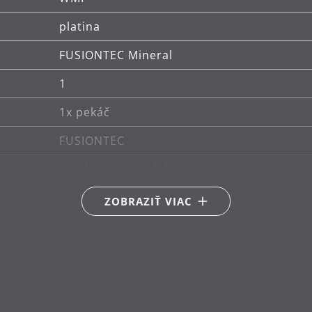
platina
rokov.
FUSIONTEC Mineral
1
1x pekáč
FUSIONTEC
vhodné aj na indukciu
Vhodné pre keramické, plynové, elektrické
ZOBRAZIŤ VIAC
možno umývať v umývačke
Nemecko
30 rokov