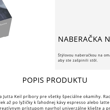
NABERAČKA 
Štýlovou naberačkou na omá
aby ste zašpinili stôl.
POPIS PRODUKTU
 Jutta Keil príbory pre všetky špeciálne okamihy. Rad
čiek až po lyžičky k ľahodnej kávy espresso alebo latt
kreatívnym prístupom navrhol univerzálne kliešte a pr