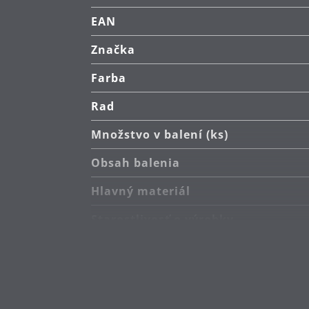
EAN
Značka
Farba
Rad
Množstvo v balení (ks)
Obsah balenia
Hlavný materiál
Starostlivosť o výrobky
Dĺžka (cm)
Návrhár