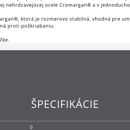
enej nehrdzavejúcej ocele Cromargan® a v jednoduch
argan®, ktorá je rozmerovo stabilná, vhodná pre um
ná proti poškriabaniu.
ačke.
ŠPECIFIKÁCIE
0