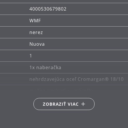
4000530679802
WMF
nerez
Nuova
1
1x naberačka
nehrdzavejúca oceľ Cromargan® 18/10
možno umývať v umývačke
18
ZOBRAZIŤ VIAC
Jutta Keil