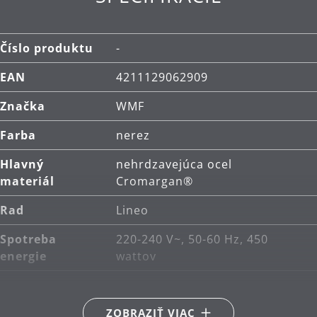
mliečne dezerty – café latte, horúca čokoláda
Objem: mliečna pena do 150 ml, horúce mlieko do
250 ml
Číslo produktu
-
EAN
4211129062909
Značka
WMF
Farba
nerez
Hlavný
nehrdzavejúca ocel
materiál
Cromargan®
Rad
Lineo
Spotreba
220-240 V~, 50-60 Hz, 450
energie
wattov
ZOBRAZIŤ VIAC