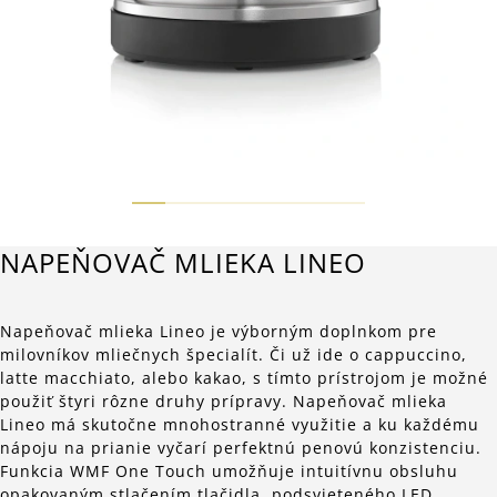
NAPEŇOVAČ MLIEKA LINEO
Napeňovač mlieka Lineo je výborným doplnkom pre
milovníkov mliečnych špecialít. Či už ide o cappuccino,
latte macchiato, alebo kakao, s tímto prístrojom je možné
použiť štyri rôzne druhy prípravy. Napeňovač mlieka
Lineo má skutočne mnohostranné využitie a ku každému
nápoju na prianie vyčarí perfektnú penovú konzistenciu.
Funkcia WMF One Touch umožňuje intuitívnu obsluhu
opakovaným stlačením tlačidla, podsvieteného LED