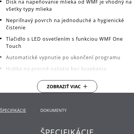
Disk na napeňovanie mlieka od WMF je vhodný na
všetky typy mlieka
Nepriľnavý povrch na jednoduché a hygienické
čistenie
Tlačidlo s LED osvetlením s funkciou WMF One
Touch
Automatické vypnutie po ukončení programu
Hubka na presné naliatie bez kvapkania
Bezdrôtový napeňovač mlieka so samostatnou
ZOBRAZIŤ VIAC
základňou vrátane obalu na kábel
Ideálny napeňovač mlieka na prípravu
najrôznejších špecialít: krémová, jemná mliečna
ŠPECIFIKÁCIE
DOKUMENTY
pena – cappuccino, pevná mliečna pena na kávu
typu latté – latte macchiato, studená mliečna
pena – frappé, koktaily, ľadová káva, horúce
ŠPECIFIKÁCIE