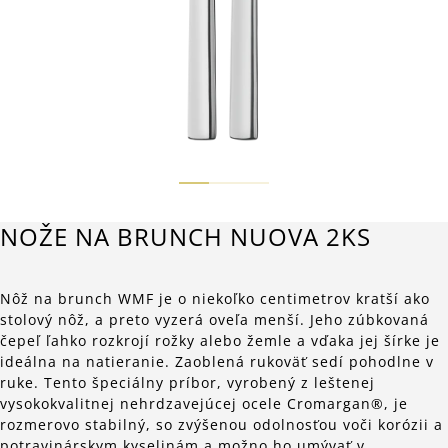
NOŽE NA BRUNCH NUOVA 2KS
Nôž na brunch WMF je o niekoľko centimetrov kratší ako
stolový nôž, a preto vyzerá oveľa menší. Jeho zúbkovaná
čepeľ ľahko rozkrojí rožky alebo žemle a vďaka jej šírke je
ideálna na natieranie. Zaoblená rukoväť sedí pohodlne v
ruke. Tento špeciálny príbor, vyrobený z leštenej
vysokokvalitnej nehrdzavejúcej ocele Cromargan®, je
rozmerovo stabilný, so zvýšenou odolnosťou voči korózii a
potravinárskym kyselinám a možno ho umývať v