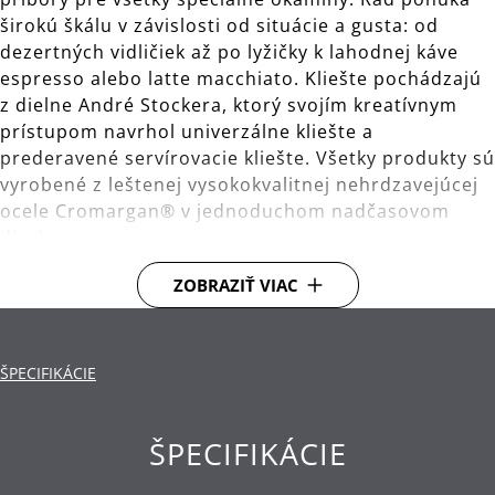
širokú škálu v závislosti od situácie a gusta: od
dezertných vidličiek až po lyžičky k lahodnej káve
espresso alebo latte macchiato. Kliešte pochádzajú
z dielne André Stockera, ktorý svojím kreatívnym
prístupom navrhol univerzálne kliešte a
prederavené servírovacie kliešte. Všetky produkty sú
vyrobené z leštenej vysokokvalitnej nehrdzavejúcej
ocele Cromargan® v jednoduchom nadčasovom
dizajne.
ZOBRAZIŤ VIAC
Materiál: vysokokvalitná nehrdzavejúca oceľ
Cromargan®, ktorá je rozmerovo stabilná, vhodná
pre umývanie v umývačke, so zvýšenou
odolnosťou voči potravinovým kyselinám, korózii
ŠPECIFIKÁCIE
a poškriabaniu.
Čistenie: je možné umývať v umývačke.
ŠPECIFIKÁCIE