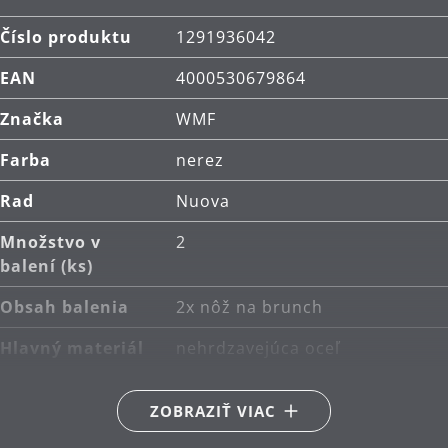
Číslo produktu
1291936042
EAN
4000530679864
Značka
WMF
Farba
nerez
Rad
Nuova
Množstvo v
2
balení (ks)
Obsah balenia
2x nôž na brunch
Hlavný materiál
nehrdzavejúca oceľ
Cromargan® 18/10
ZOBRAZIŤ VIAC
Starostlivosť o
možno umývať v umývačke
výrobky