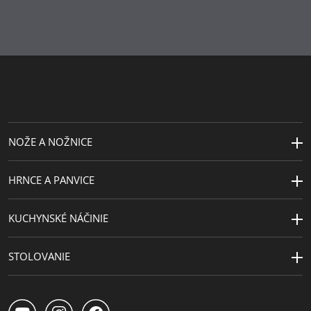
Dĺžka (cm)
19.5
Návrhár
Jutta Keil
NOŽE A NOŽNICE
HRNCE A PANVICE
KUCHYNSKÉ NÁČINIE
STOLOVANIE