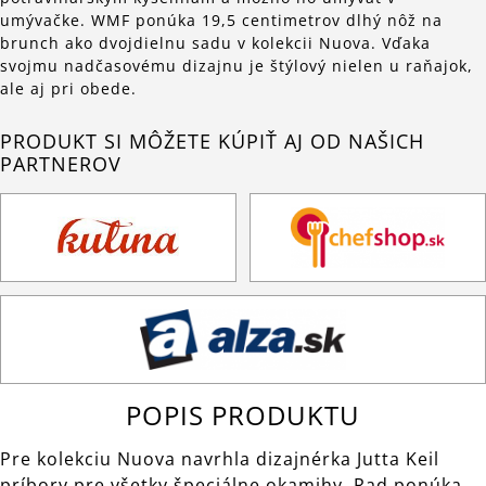
umývačke. WMF ponúka 19,5 centimetrov dlhý nôž na
brunch ako dvojdielnu sadu v kolekcii Nuova. Vďaka
svojmu nadčasovému dizajnu je štýlový nielen u raňajok,
ale aj pri obede.
PRODUKT SI MÔŽETE KÚPIŤ AJ OD NAŠICH
PARTNEROV
POPIS PRODUKTU
Pre kolekciu Nuova navrhla dizajnérka Jutta Keil
príbory pre všetky špeciálne okamihy. Rad ponúka