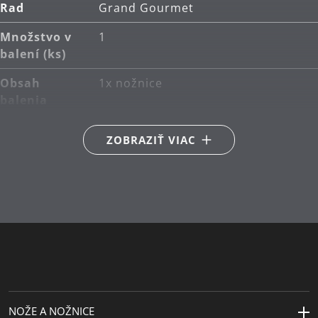
Rad
Grand Gourmet
Množstvo v
1
balení (ks)
Obsah
1x nožnice
balenia
Hlavný
špeciálna nehrdzavejúca oceľ
ZOBRAZIŤ VIAC
materiál
Starostlivosť
ručné umývanie
o výrobky
Návrhár
Makio Hasuike
Cena za
Busse Longlife Design Award
dizajn
Busse Design Ulm GmbH 2005,
Design Plus Messe Frankfurt
1994, Ernennung Compasso
NOŽE A NOŽNICE