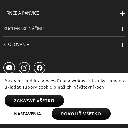
d'oro 1995, Internationaler
Designpreis Design Center, Prix
HRNCE A PANVICE
de Couverts Maison & Objet Paris
1997, red dot award Design
Zentrum NRW 1994
KUCHYNSKÉ NÁČINIE
Dĺžka (cm)
20
STOLOVANIE
Aby sme mohli zlepšovať naše webové stránky, musíme
ukladať súbory cookie o našich návštevníkoch.
SK
CS
HU
ZAKÁZAŤ VŠETKO
NASTAVENIA
POVOLIŤ VŠETKO
© 2025 WMF – Všetky práva vyhradené