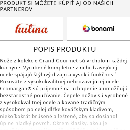
PRODUKT SI MÔŽETE KÚPIŤ AJ OD NAŠICH
PARTNEROV
POPIS PRODUKTU
Nože z kolekcie Grand Gourmet sú vrcholom každej
kuchyne. Vyrobené kompletne z nehrdzavejúcej
ocele spájajú štýlový dizajn a vysokú funkčnosť.
Rukoväte z vysokokvalitnej nehrdzavejúcej ocele
Cromargan® sú príjemné na uchopenie a umožňujú
bezstarostné používanie. Čepele nožov sú vyrobené
z vysokokvalitnej ocele a kované tradičným
spôsobom po celej dĺžke kováčskym kladivom,
niekoľkokrát brúsené a leštené, aby sa dosiahol
úplne hladký povrch. Okrem klasiky, akou je