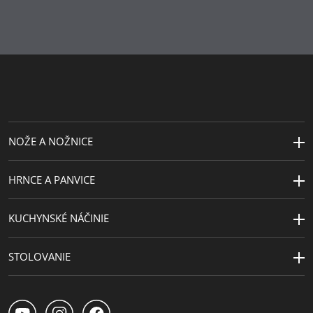
Vyrobené v
Nemecko
Vyrobené v Nemecku: pekáč v prémiovej kvalite.
Extra záruka
Záruka: WMF poskytuje záruku 30 rokov.
30 rokov
Doplnkový materiál
sklo
Šírka (cm)
36.5
NOŽE A NOŽNICE
HRNCE A PANVICE
KUCHYNSKÉ NÁČINIE
STOLOVANIE