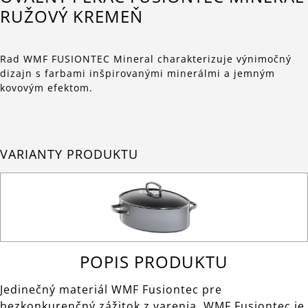
RUŽOVÝ KREMEŇ
Rad WMF FUSIONTEC Mineral charakterizuje výnimočný
dizajn s farbami inšpirovanými minerálmi a jemným
kovovým efektom.
VARIANTY PRODUKTU
POPIS PRODUKTU
Jedinečný materiál WMF Fusiontec pre
bezkonkurenčný zážitok z varenia. WMF Fusiontec je