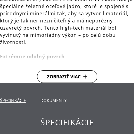
špeciálne železné oceľové jadro, ktoré je spojené s
prírodnými minerálmi tak, aby sa vytvoril materiál,
ktorý je takmer nezničiteľný a má neporézny
uzavretý povrch. Tento high-tech materiál bol
vyvinutý na mimoriadny výkon – po celú dobu
životnosti.
Extrémne odolný povrch
Riad WMF Fusiontec vyzerá dlho ako nový. Super
ZOBRAZIŤ VIAC
hladký povrch je obzvlášť tvrdý a odolný proti
poškriabaniu. Riad je možné umývať v umývačke a
ľahko sa čistí.
ŠPECIFIKÁCIE
DOKUMENTY
Vynikajúce vlastnosti pri varení
ŠPECIFIKÁCIE
Bez ohľadu na to, či pripravujete guláš alebo steak
pečený na panvici, WMF Fusiontec zaistí, že aj