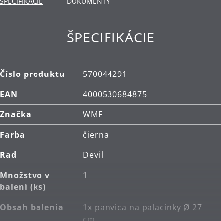
ŠPECIFIKÁCIE
DOKUMENTY
ŠPECIFIKÁCIE
Číslo produktu
570044291
EAN
4000530684875
Značka
WMF
Farba
čierna
Rad
Devil
Množstvo v
1
balení (ks)
Obsah balenia
1x panvica na palacinky Ø 27
cm