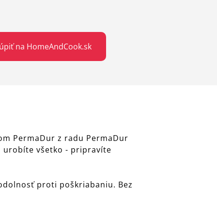
úpiť na HomeAndCook.sk
rchom PermaDur z radu PermaDur
 urobíte všetko - pripravíte
dolnosť proti poškriabaniu. Bez