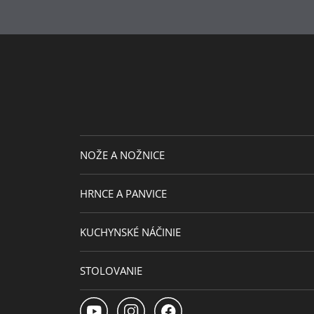
Doplnkový materiál
Priemer (cm)
Priemer platne (cm)
Návrhár
NOŽE A NOŽNICE
HRNCE A PANVICE
KUCHYNSKÉ NÁČINIE
STOLOVANIE