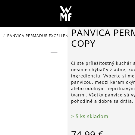
PANVICA PER
U
PANVICA PERMADUR EXCELLENT Ø 24 CM - COPY
COPY
Či ste príležitostný kuchár 
nesmie chýbať v žiadnej k
ingredienciu. Vyberte si m
panvicou, medzi keramický
alebo odolným nepriľnavý
tvarmi. Všetky panvice sú 
pohodlné a dobre sa držia.
> 5 ks skladom
74,99 €