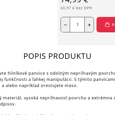
60,97 € bez DPH
−
+
K
POPIS PRODUKTU
javte hliníkové panvice s odolným nepriľnavým pov
ej funkčnosti a ľahkej manipulácii. S týmito panvicami
u a alebo napríklad orestujete mäso.
 materiál, vysoká nepriľnavosť povrchu a extrémna o
dpisov.