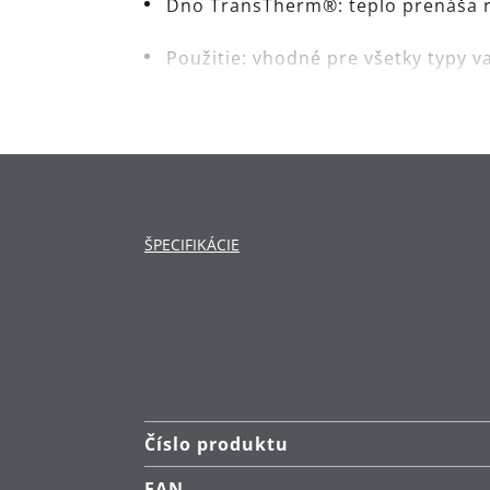
Dno TransTherm®: teplo prenáša rý
Použitie: vhodné pre všetky typy 
Materiál: hliník, nepriľnavý povrc
Čistenie: ručné umývanie.
ŠPECIFIKÁCIE
Číslo produktu
EAN