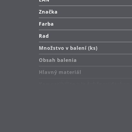
Značka
Farba
Rad
Množstvo v balení (ks)
Obsah balenia
Hlavný materiál
Kompatibilita s indukčnou doskou
Typ sporáka
Odolnosť voči teplu
Starostlivosť o výrobky