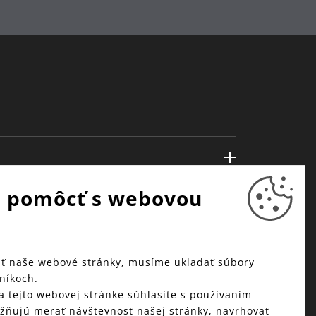
 pomôcť s webovou
ť naše webové stránky, musíme ukladať súbory
níkoch.
a tejto webovej stránke súhlasíte s používaním
žňujú merať návštevnosť našej stránky, navrhovať