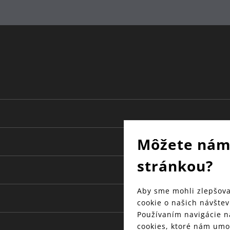
plast
24
18
WMF Atelier
Môžete nám
stránkou?
Aby sme mohli zlepšova
cookie o našich návštev
Používaním navigácie n
cookies, ktoré nám umo