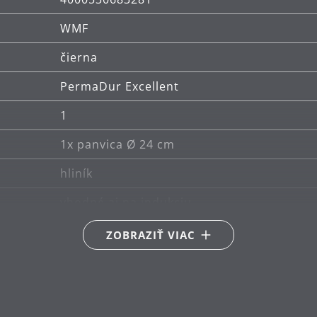
WMF
čierna
PermaDur Excellent
1
1x panvica Ø 24 cm
hliník
vhodné aj na indukciu
Vhodné pre keramické, plynové, elektrické
ZOBRAZIŤ VIAC
Tepelne odolné do 250°C (na sporáku) aleb
ručné umývanie