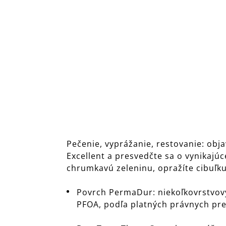
Pečenie, vyprážanie, restovanie: ob
Excellent a presvedčte sa o vynikajúc
chrumkavú zeleninu, opražíte cibuľk
Povrch PermaDur: niekoľkovrstvový
PFOA, podľa platných právnych pre