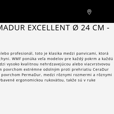
MADUR EXCELLENT Ø 24 CM -
alebo profesionál, toto je klasika medzi panvicami, ktorá
uchyni. WMF ponúka veľa modelov pre každý pokrm a každú
edzi vysoko kvalitnou nehrdzavejúcou alebo viacvrstvovou
m povrchom extrémne odolným proti prehriatiu CeraDur
m povrchom PermaDur, medzi rôznymi rozmermi a rôznymi
vybavené ergonomickou rukoväťou, takže sú v ruke