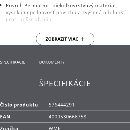
Povrch PermaDur: niekoľkovrstvový materiál,
vysoká nepriľnavosť povrchu a zvýšená odolnosť
proti poškriabaniu.
Dno TransTherm®: teplo prenáša rýchlo a dlho ho
udrží. Použitie: vhodné pre všetky typy varných
ZOBRAZIŤ VIAC
dosiek, vrátane indukčných.
Materiál: hliník, nepriľnavý povrch PermaDur.
ŠPECIFIKÁCIE
DOKUMENTY
Čistenie: ručné umývanie.
Vyrobené v Nemecku: panvica v prémiovej kvalite.
ŠPECIFIKÁCIE
Záruka: WMF poskytuje záruku 5 rokov.
Číslo produktu
576444291
EAN
4000530666758
Značka
WMF