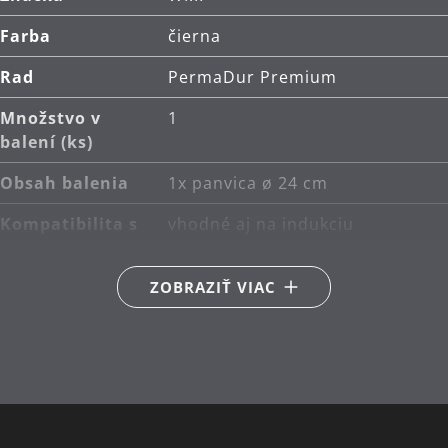
Farba
čierna
Rad
PermaDur Premium
Množstvo v
1
balení (ks)
Obsah balenia
1x panvica ø 24 cm
Kompatibilita s
vhodné aj na indukciu
indukčnou
doskou
ZOBRAZIŤ VIAC
Typ sporáka
Vhodné pre keramické,
plynové, elektrické a indukčné
sporáky
Odolnosť voči
Tepelne odolná až do 250°C
teplu
(na sporáku) alebo 70°C (v