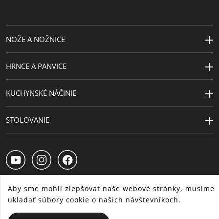
rúre)
Starostlivosť o
ručné umývanie
výrobky
NOŽE A NOŽNICE
Vyrobené v
Nemecko
HRNCE A PANVICE
Priemer (cm)
24
Výška (cm)
6.5
KUCHYNSKÉ NÁČINIE
Extra záruka
5 rokov
STOLOVANIE
Aby sme mohli zlepšovať naše webové stránky, musíme
ukladať súbory cookie o našich návštevníkoch.
SK
CS
HU