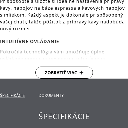
Prispôsobte a uložte si ideálne nastavenia prípravy
kávy, nápojov na báze espressa a kávových nápojov
s mliekom. Každý aspekt je dokonale prispôsobený
vašej chuti, takže pôžitok z prípravy kávy nadobúda
nový rozmer.
INTUITÍVNE OVLÁDANIE
Pokročilá technológia vám umožňuje úplné
ovládanie pomocou nesmierne intuitívneho
dotykového displeja, ktorý sa ľahko používa.
ZOBRAZIŤ VIAC
NAJVYŠŠIA KVALITA KÁVY
Intenzívna chuť a aróma kávy vďaka TECHNOLÓGII
WMF DOUBLE-THERMOBLOCK a 3-stupňovému
ŠPECIFIKÁCIE
DOKUMENTY
kónickému mlynčeku z nehrdzavejúcej ocele, ktorý
pri každom použití zabezpečuje dokonalé a
ŠPECIFIKÁCIE
konzistentné mletie.