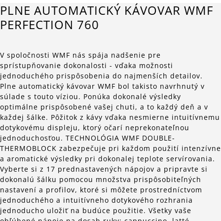
PLNE AUTOMATICKÝ KÁVOVAR WMF
PERFECTION 760
V spoločnosti WMF nás spája nadšenie pre
sprístupňovanie dokonalosti - vďaka možnosti
jednoduchého prispôsobenia do najmenších detailov.
Plne automatický kávovar WMF bol takisto navrhnutý v
súlade s touto víziou. Ponúka dokonalé výsledky
optimálne prispôsobené vašej chuti, a to každý deň a v
každej šálke. Pôžitok z kávy vďaka nesmierne intuitívnemu
dotykovému displeju, ktorý očarí neprekonateľnou
jednoduchosťou. TECHNOLÓGIA WMF DOUBLE-
THERMOBLOCK zabezpečuje pri každom použití intenzívne
a aromatické výsledky pri dokonalej teplote servírovania.
Vyberte si z 17 prednastavených nápojov a pripravte si
dokonalú šálku pomocou množstva prispôsobiteľných
nastavení a profilov, ktoré si môžete prostredníctvom
jednoduchého a intuitívneho dotykového rozhrania
jednoducho uložiť na budúce použitie. Všetky vaše
obľúbené nápoje na dosah ruky: cappuccino, latté