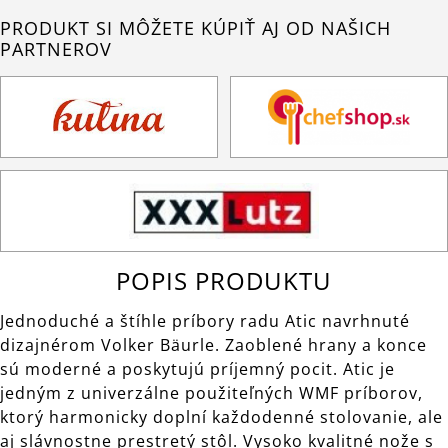
PRODUKT SI MÔŽETE KÚPIŤ AJ OD NAŠICH
PARTNEROV
POPIS PRODUKTU
Jednoduché a štíhle príbory radu Atic navrhnuté
dizajnérom Volker Bäurle. Zaoblené hrany a konce
sú moderné a poskytujú príjemný pocit. Atic je
jedným z univerzálne použiteľných WMF príborov,
ktorý harmonicky doplní každodenné stolovanie, ale
aj slávnostne prestretý stôl. Vysoko kvalitné nože s