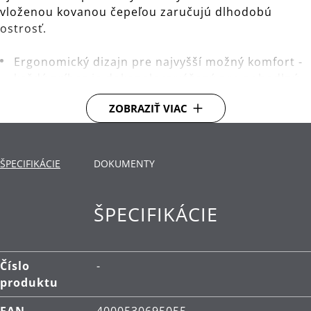
vloženou kovanou čepeľou zaručujú dlhodobú
ostrosť.
Ergonomický dizajn pre najvyšší možný komfort -
každý príbor je dokonale vyvážený pre pohodlnú
manipuláciu.
ZOBRAZIŤ VIAC
Cromargan protect® - inovatívne technológie pre
trikrát tvrdší povrch príborov. Extrémne odolné
proti poškriabaniu a opotrebovaniu.
ŠPECIFIKÁCIE
DOKUMENTY
Čistenie: je možné umývať v umývačke.
ŠPECIFIKÁCIE
Číslo
-
produktu