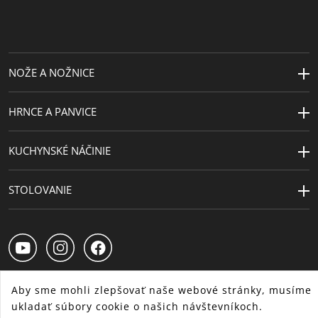
o výrobky
Dĺžka (cm)
43
Návrhár
WMF Atelier (Volker Bäurle)
NOŽE A NOŽNICE
HRNCE A PANVICE
KUCHYNSKÉ NÁČINIE
STOLOVANIE
Aby sme mohli zlepšovať naše webové stránky, musíme
ukladať súbory cookie o našich návštevníkoch.
SK