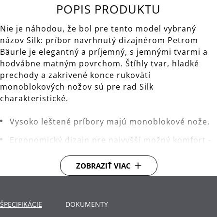
POPIS PRODUKTU
Nie je náhodou, že bol pre tento model vybraný
názov Silk: príbor navrhnutý dizajnérom Petrom
Bäurle je elegantný a príjemný, s jemnými tvarmi a
hodvábne matným povrchom. Štíhly tvar, hladké
prechody a zakrivené konce rukovätí
monoblokových nožov sú pre rad Silk
charakteristické.
Vysoko leštené príbory majú monoblokové nože.
Ergonomický dizajn pre najvyšší možný komfort -
každý príbor je dokonale vyvážený pre pohodlnú
manipuláciu.
ZOBRAZIŤ VIAC
Materiál: nehrdzavejúca oceľ Cromargan®, ktorá
je rozmerovo stabilná, vhodná pre umývanie v
ŠPECIFIKÁCIE
umývačke, odolná voči kyselinám, korózii a
DOKUMENTY
extrémne odolná proti poškriabaniu.