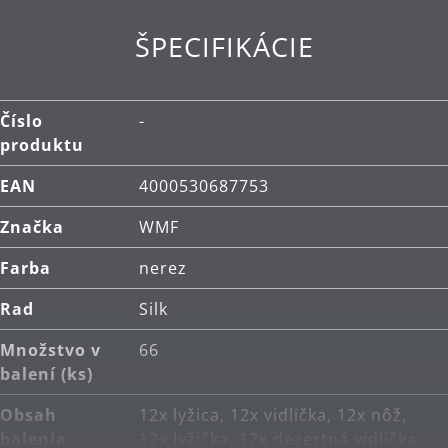
Čistenie: je možné umývať v umývačke.
ŠPECIFIKÁCIE
Číslo
-
produktu
EAN
4000530687753
Značka
WMF
Farba
nerez
Rad
Silk
Množstvo v
66
balení (ks)
Obsah
12x lyžica, 12x vidlička, 12x nôž,
balenia
12x lyžička, 12x dezertná vidlička,