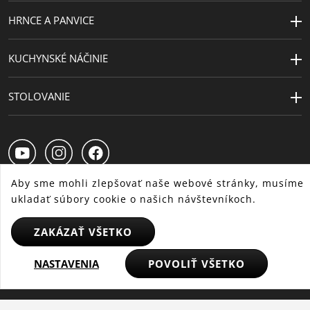
Vyrobené v
Nemecko
HRNCE A PANVICE
Teplotná
žiaruvzdorné, chladuvzdorné,
odolnosť
mrazuvzdorné
KUCHYNSKÉ NÁČINIE
Priemer (cm)
18
STOLOVANIE
Priemer platne
14.5
(cm)
Extra záruka
30 rokov
Aby sme mohli zlepšovať naše webové stránky, musíme
Kapacita (l)
1.8
ukladať súbory cookie o našich návštevníkoch.
SK
CS
HU
ZAKÁZAŤ VŠETKO
NASTAVENIA
POVOLIŤ VŠETKO
© 2025 WMF – Všetky práva vyhradené