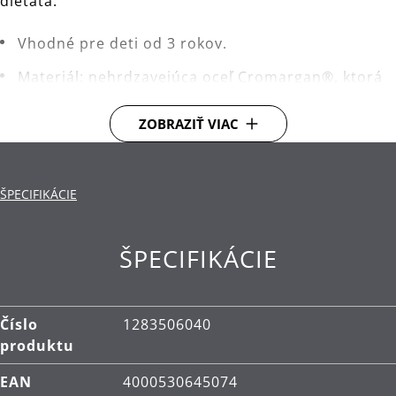
dieťaťa.
Vhodné pre deti od 3 rokov.
Materiál: nehrdzavejúca oceľ Cromargan®, ktorá
je rozmerovo stabilná, vhodná pre umývanie v
umývačke, odolná voči kyselinám, korózii a
ZOBRAZIŤ VIAC
extrémne odolná proti poškriabaniu.
Čistenie: je možné umývať v umývačke.
ŠPECIFIKÁCIE
ŠPECIFIKÁCIE
Číslo
1283506040
produktu
EAN
4000530645074