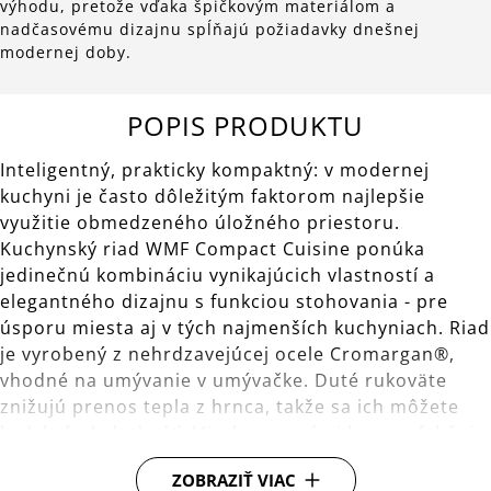
výhodu, pretože vďaka špičkovým materiálom a
nadčasovému dizajnu spĺňajú požiadavky dnešnej
modernej doby.
POPIS PRODUKTU
Inteligentný, prakticky kompaktný: v modernej
kuchyni je často dôležitým faktorom najlepšie
využitie obmedzeného úložného priestoru.
Kuchynský riad WMF Compact Cuisine ponúka
jedinečnú kombináciu vynikajúcich vlastností a
elegantného dizajnu s funkciou stohovania - pre
úsporu miesta aj v tých najmenších kuchyniach. Riad
je vyrobený z nehrdzavejúcej ocele Cromargan®,
vhodné na umývanie v umývačke. Duté rukoväte
znižujú prenos tepla z hrnca, takže sa ich môžete
kedykoľvek dotknúť. Mierka vo vnútri hrnca uľahčuje
meranie a odlievací okraj zaisťuje presné odlievanie
ZOBRAZIŤ VIAC
bez kvapkania. Univerzálne dno TransTherm®