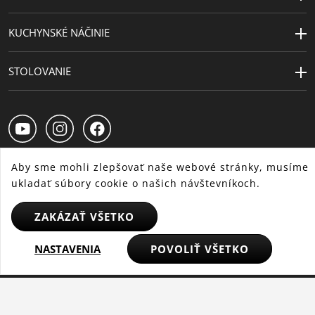
Kapacita (l)
2 | 2.5 | 3.3 | 5.6
KUCHYNSKÉ NÁČINIE
Priemer (cm)
16 | 20 | 20 | 24
Priemer
14.5 | 18 | 18 | 22
STOLOVANIE
platne (cm)
Aby sme mohli zlepšovať naše webové stránky, musíme
ukladať súbory cookie o našich návštevníkoch.
SK
CS
HU
ZAKÁZAŤ VŠETKO
NASTAVENIA
POVOLIŤ VŠETKO
© 2025 WMF – Všetky práva vyhradené