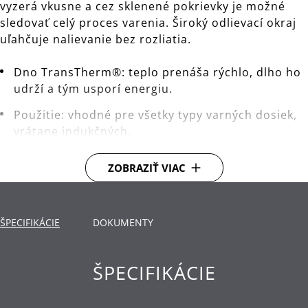
vyzerá vkusne a cez sklenené pokrievky je možné
sledovať celý proces varenia. Široký odlievací okraj
uľahčuje nalievanie bez rozliatia.
Dno TransTherm®: teplo prenáša rýchlo, dlho ho
udrží a tým usporí energiu.
Použitie: vhodné pre všetky typy varných dosiek,
vrátane indukčných.
Materiál: nehrdzavejúca oceľ Cromargan®, ktorá
ZOBRAZIŤ VIAC
je rozmerovo stabilná, vhodná pre umývanie v
umývačke, odolná voči kyselinám, korózii a
extrémne odolná proti poškriabaniu.
ŠPECIFIKÁCIE
DOKUMENTY
Čistenie: je možné umývať v umývačke.
ŠPECIFIKÁCIE