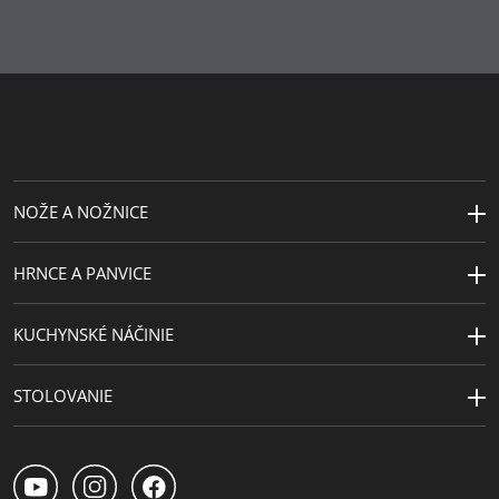
materiál
Cromargan® 18/10
Kompatibilita
vhodné aj na indukciu
s indukčnou
doskou
Typ sporáka
Vhodné pre keramické, plynové,
elektrické a indukčné sporáky
NOŽE A NOŽNICE
Odolnosť voči
Tepelne odolné do 250°C bez
teplu
veka alebo 180°C s vekom
HRNCE A PANVICE
Starostlivosť
možno umývať v umývačke
o výrobky
KUCHYNSKÉ NÁČINIE
Návrhár
WMF Atelier
STOLOVANIE
Kapacita (l)
2 | 3 | 3.7 | 6.5
Priemer (cm)
16 | 20 | 20 | 24