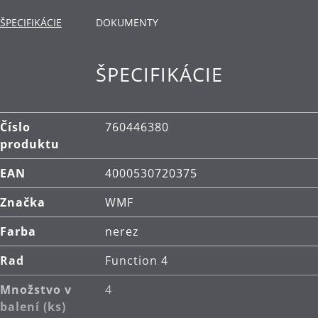
Dno TransTherm®: teplo prenáša rýchlo a dlho ho
udrží.
ŠPECIFIKÁCIE
DOKUMENTY
Použitie: vhodné pre všetky typy varných dosiek,
vrátane indukčných.
ŠPECIFIKÁCIE
Materiál: vysokokvalitná nehrdzavejúca oceľ
Cromargan®, ktorá je rozmerovo stabilná, vhodná
pre umývanie v umývačke, so zvýšenou
Číslo
760446380
odolnosťou voči potravinovým kyselinám, korózii
produktu
a poškriabaniu.
EAN
4000530720375
Čistenie: je možné umývať v umývačke.
Značka
WMF
Farba
nerez
Rad
Function 4
Množstvo v
4
balení (ks)