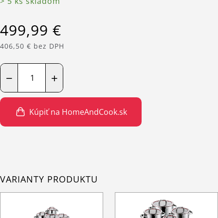
> 5 ks skladom
499,99 €
406,50 € bez DPH
−
+
Kúpiť na HomeAndCook.sk
VARIANTY PRODUKTU