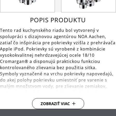
POPIS PRODUKTU
Tento rad kuchynského riadu bol vytvorený v
spolupráci s dizajnovou agentúrou NOA Aachen,
zatiaľ čo inšpirácia pre pokrievky vzišla z prehrávača
Apple iPod. Pokrievky sú vyrobené z kombinácie
vysokokvalitnej nehrdzavejúcej ocele 18/10
Cromargan® a disponujú praktickou funkciou
kontrolovaného zlievania bez použitia sitka.
Symboly vyznačené na vrchu pokrievky napovedajú,
do akej polohy pokrievku umiestniť pre varenie s
malým množstvom vody, pre zlievanie zemiakov,
cestovín, ryže alebo pre rýchle vyliatie obsahu.
Hrnce radu Function 4 sú tiež vybavené širokými
ZOBRAZIŤ VIAC
zahnutými okrajmi pre ľahké vylievanie.