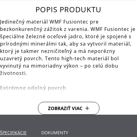
POPIS PRODUKTU
Jedinečný materiál WMF Fusiontec pre
bezkonkurenčný zážitok z varenia. WMF Fusiontec je
špeciálne železné oceľové jadro, ktoré je spojené s
prírodnými minerálmi tak, aby sa vytvoril materiál,
ktorý je takmer nezničiteľný a má neporézny
uzavretý povrch. Tento high-tech materiál bol
vyvinutý na mimoriadny výkon – po celú dobu
životnosti.
Extrémne odolný povrch
Riad WMF Fusiontec vyzerá dlho ako nový. Super
ZOBRAZIŤ VIAC
hladký povrch je obzvlášť tvrdý a odolný proti
poškriabaniu. Riad je možné umývať v umývačke a
ľahko sa čistí.
ŠPECIFIKÁCIE
DOKUMENTY