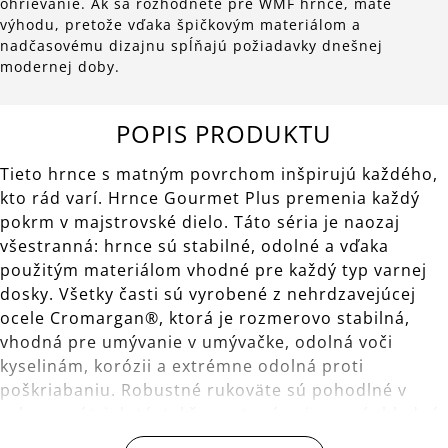
ohrievanie. Ak sa rozhodnete pre WMF hrnce, máte
výhodu, pretože vďaka špičkovým materiálom a
nadčasovému dizajnu spĺňajú požiadavky dnešnej
modernej doby.
POPIS PRODUKTU
Tieto hrnce s matným povrchom inšpirujú každého,
kto rád varí. Hrnce Gourmet Plus premenia každý
pokrm v majstrovské dielo. Táto séria je naozaj
všestranná: hrnce sú stabilné, odolné a vďaka
použitým materiálom vhodné pre každý typ varnej
dosky. Všetky časti sú vyrobené z nehrdzavejúcej
ocele Cromargan®, ktorá je rozmerovo stabilná,
vhodná pre umývanie v umývačke, odolná voči
kyselinám, korózii a extrémne odolná proti
poškriabaniu. Robustné rukoväte sú pohodlné v
ruke a vnútri duté, takže zostanú pri varení chladné.
Pokrievky sedia pevne a umožňujú riadené