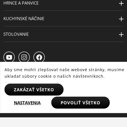
HRNCE A PANVICE
Starostlivosť
možno umývať v umývačke
o výrobky
KUCHYNSKÉ NÁČINIE
Návrhár
Metz & Kindler Produktdesign
STOLOVANIE
Kapacita (l)
1.9 | 2.5 | 3.9 | 5.7
Priemer (cm)
16 | 20 | 20 | 24
Priemer
14.5 | 18 | 18 | 22
platne (cm)
Aby sme mohli zlepšovať naše webové stránky, musíme
ukladať súbory cookie o našich návštevníkoch.
SK
CS
HU
ZAKÁZAŤ VŠETKO
NASTAVENIA
POVOLIŤ VŠETKO
© 2025 WMF – Všetky práva vyhradené