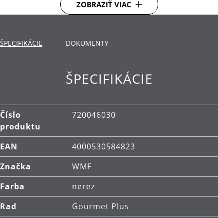
ZOBRAZIŤ VIAC
uvoľňovanie pary - vďaka tomu nedochádza k
vyliatiu vriacej vody na sporák. Mierka vnútri hrnca
uľahčuje meranie a plnenie.
ŠPECIFIKÁCIE
DOKUMENTY
Dno TransTherm®: teplo prenáša rýchlo, dlho ho
udrží a tým usporí energiu.
ŠPECIFIKÁCIE
Použitie: vhodné pre všetky typy varných dosiek,
vrátane indukčných.
Materiál: nehrdzavejúca oceľ Cromargan®, ktorá
Číslo
720046030
je rozmerovo stabilná, vhodná pre umývanie v
produktu
umývačke, odolná voči kyselinám, korózii a
EAN
4000530584823
extrémne odolná proti poškriabaniu.
Značka
WMF
Čistenie: je možné umývať v umývačke.
Farba
nerez
Rad
Gourmet Plus