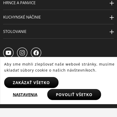
HRNCE A PANVICE
Odolnosť voči
Tepelne odolné do 250°C
teplu
KUCHYNSKÉ NÁČINIE
Starostlivosť
možno umývať v umývačke
o výrobky
STOLOVANIE
Návrhár
Metz & Kindler Produktdesign
Kapacita (l)
1.4 | 1.9 | 2.5 | 3.9 | 5.7
Priemer (cm)
16 | 16 | 20 | 20 | 24
Aby sme mohli zlepšovať naše webové stránky, musíme
Priemer
14.5 | 14.5 | 18 | 18 | 22
ukladať súbory cookie o našich návštevníkoch.
platne (cm)
SK
CS
HU
ZAKÁZAŤ VŠETKO
NASTAVENIA
POVOLIŤ VŠETKO
© 2025 WMF – Všetky práva vyhradené