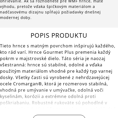
ohrievanie. Ak sa rozhodnete pre WMF hrnce, máte
výhodu, pretože vďaka špičkovým materiálom a
nadčasovému dizajnu spĺňajú požiadavky dnešnej
modernej doby.
POPIS PRODUKTU
Tieto hrnce s matným povrchom inšpirujú každého,
kto rád varí. Hrnce Gourmet Plus premenia každý
pokrm v majstrovské dielo. Táto séria je naozaj
všestranná: hrnce sú stabilné, odolné a vďaka
použitým materiálom vhodné pre každý typ varnej
dosky. Všetky časti sú vyrobené z nehrdzavejúcej
ocele Cromargan®, ktorá je rozmerovo stabilná,
vhodná pre umývanie v umývačke, odolná voči
kyselinám, korózii a extrémne odolná proti
poškriabaniu. Robustné rukoväte sú pohodlné v
ruke a vnútri duté, takže zostanú pri varení chladné.
Pokrievky sedia pevne a umožňujú riadené