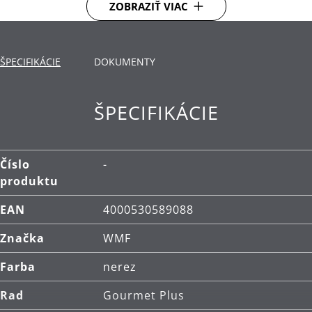
ZOBRAZIŤ VIAC
uvoľňovanie pary - vďaka tomu nedochádza k
vyliatiu vriacej vody na sporák. Mierka vnútri hrnca
uľahčuje meranie a plnenie.
ŠPECIFIKÁCIE
DOKUMENTY
Dno TransTherm®: teplo prenáša rýchlo, dlho ho
udrží a tým usporí energiu.
ŠPECIFIKÁCIE
Použitie: vhodné pre všetky typy varných dosiek,
vrátane indukčných.
Materiál: nehrdzavejúca oceľ Cromargan®, ktorá
Číslo
-
je rozmerovo stabilná, vhodná pre umývanie v
produktu
umývačke, odolná voči kyselinám, korózii a
EAN
4000530589088
extrémne odolná proti poškriabaniu.
Značka
WMF
Čistenie: je možné umývať v umývačke.
Farba
nerez
Rad
Gourmet Plus