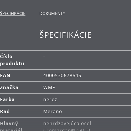
ŠPECIFIKÁCIE
DOKUMENTY
ŠPECIFIKÁCIE
Číslo
-
produktu
EAN
4000530678645
Značka
WMF
Farba
nerez
Rad
Merano
Hlavný
nehrdzavejúca ocel
materiál
Cromargan® 18/10