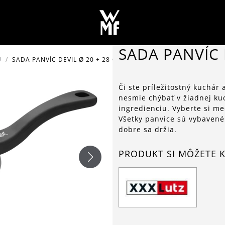
SADA PANVÍC 
U
SADA PANVÍC DEVIL Ø 20 + 28 CM
Či ste príležitostný kuchár 
nesmie chýbať v žiadnej k
ingredienciu. Vyberte si m
Všetky panvice sú vybavené
dobre sa držia.
PRODUKT SI MÔŽETE K