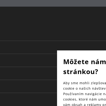
14.5 | 22
plast
Môžete nám
stránkou?
Aby sme mohli zlepšova
cookie o našich návštev
Používaním navigácie n
cookies, ktoré nám umo
vám obsah a reklamy pr