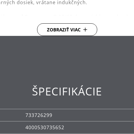
varných dosiek, vrátane indukčných.
ejúca oceľ Cromargan® 18/10, keramický povrch, plas
ZOBRAZIŤ VIAC
ŠPECIFIKÁCIE
733726299
4000530735652