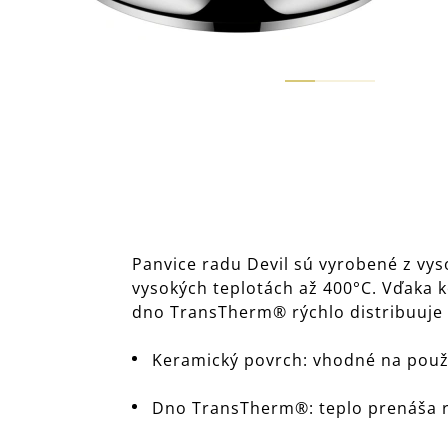
Panvice radu Devil sú vyrobené z vys
vysokých teplotách až 400°C. Vďaka k
dno TransTherm® rýchlo distribuuje 
Keramický povrch: vhodné na použit
Dno TransTherm®: teplo prenáša r