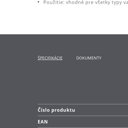
Použitie: vhodné pre všetky typy 
Materiál: vysokokvalitná nehrdzav
Čistenie: ručné umývanie.
ŠPECIFIKÁCIE
DOKUMENTY
Číslo produktu
EAN