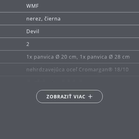
WMF
nerez, čierna
Devil
2
1x panvica Ø 20 cm, 1x panvica Ø 28 cm
nehrdzavejúca oceľ Cromargan® 18/10
vhodné aj na indukciu
Vhodné pre keramické, plynové, elektrické
ZOBRAZIŤ VIAC
Tepelne odolné do 400°C (na sporáku) aleb
ručné umývanie
20 | 28