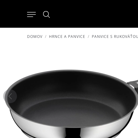
DOMOV
HRNCE A PANVICE
PANVICE S RUKOVÄŤO