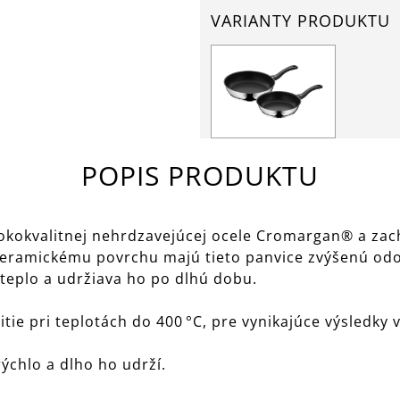
VARIANTY PRODUKTU
POPIS PRODUKTU
okokvalitnej nehrdzavejúcej ocele Cromargan® a zach
eramickému povrchu majú tieto panvice zvýšenú odoln
teplo a udržiava ho po dlhú dobu.
ie pri teplotách do 400 °C, pre vynikajúce výsledky v
ýchlo a dlho ho udrží.