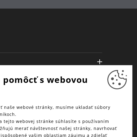
 pomôcť s webovou
ť naše webové stránky, musíme ukladať súbory
níkoch.
a tejto webovej stránke súhlasíte s používaním
žňujú merať návštevnosť našej stránky, navrhovať
ispôsobené vašim oblastiam záujmu a zdieľať