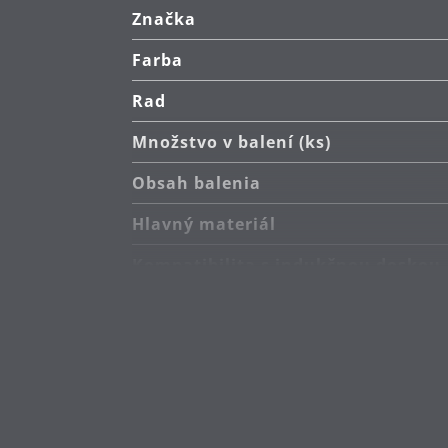
Značka
Farba
Rad
Množstvo v balení (ks)
Obsah balenia
Hlavný materiál
Kompatibilita s indukčnou doskou
Typ sporáka
Odolnosť voči teplu
Starostlivosť o výrobky
Priemer (cm)