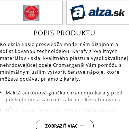
POPIS PRODUKTU
Kolekcia Basic presviedča moderným dizajnom a
sofistikovanou technológiou. Karafy z kvalitných
materiálov - skla, kvalitného plastu a vysokokvalitnej
nehrdzavejúcej ocele Cromargan® Vám pomôžu s
minimálnym úsilím vytvoriť čerstvé nápoje, ktoré
môžete podávať priamo z karafy.
Mäkká silikónová gulička chráni dno karafy pred
poškodením a zároveň zabráni skĺznutiu ovocia.
Dĺžka špízov: 17.6 cm a 23.6 cm. Vďaka dvom
odlišným dĺžkam sú vhodné pre všetky WMF
karafy.
ZOBRAZIŤ VIAC