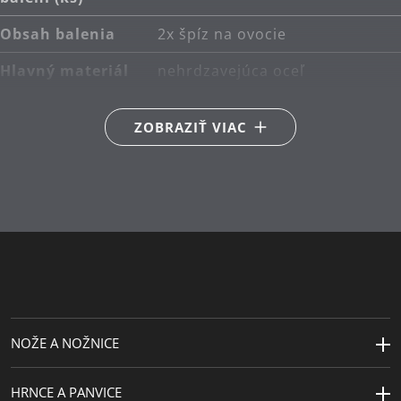
Obsah balenia
2x špíz na ovocie
Hlavný materiál
nehrdzavejúca oceľ
Cromargan® 18/10
ZOBRAZIŤ VIAC
Starostlivosť o
možno umývať v umývačke
výrobky
Dĺžka (cm)
17.6 | 23.6
Návrhár
Köhler & Wilms
NOŽE A NOŽNICE
HRNCE A PANVICE