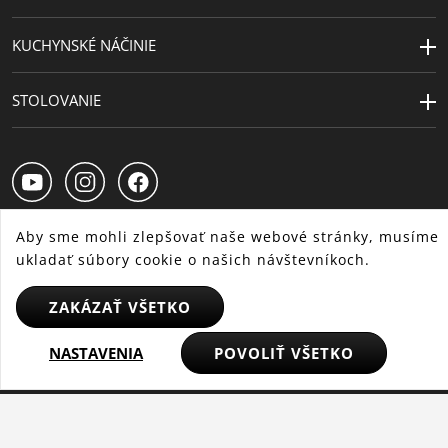
KUCHYNSKÉ NÁČINIE
STOLOVANIE
Aby sme mohli zlepšovať naše webové stránky, musíme
ukladať súbory cookie o našich návštevníkoch.
SK
CS
HU
ZAKÁZAŤ VŠETKO
NASTAVENIA
POVOLIŤ VŠETKO
© 2025 WMF – Všetky práva vyhradené