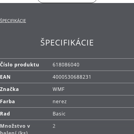
Materiál: vysokokvalitná nehrdzavejúca oceľ
Cromargan® 18/10, silikón.
ŠPECIFIKÁCIE
Čistenie: umývateľné v umývačke.
ŠPECIFIKÁCIE
Číslo produktu
618086040
EAN
4000530688231
Značka
WMF
Farba
nerez
Rad
Basic
Množstvo v
2
balení (ks)