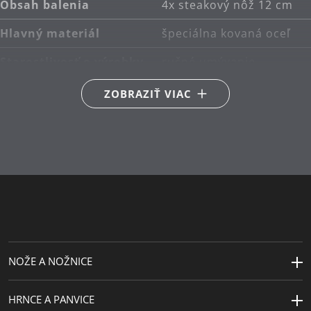
Obsah balenia
4x steakový nôž 12 cm
Čistenie noža: ručné umývanie.
Hlavný materiál
špeciálna kovaná oceľ
Vyrobené v Nemecku: nôž v prémiovej kvalite.
Starostlivosť o výrobky
ručné umývanie
Vyrobené v
Nemecko
ZOBRAZIŤ VIAC
Dĺžka (cm)
24
NOŽE A NOŽNICE
HRNCE A PANVICE