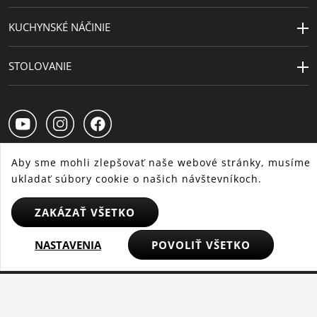
KUCHYNSKÉ NÁČINIE
STOLOVANIE
Aby sme mohli zlepšovať naše webové stránky, musíme
ukladať súbory cookie o našich návštevníkoch.
SK
CS
HU
ZAKÁZAŤ VŠETKO
NASTAVENIA
POVOLIŤ VŠETKO
© 2025 WMF – Všetky práva vyhradené