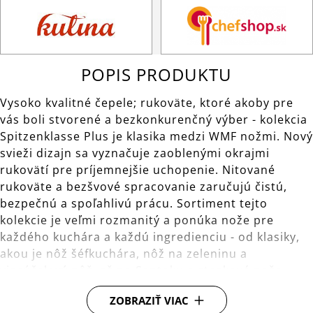
POPIS PRODUKTU
Vysoko kvalitné čepele; rukoväte, ktoré akoby pre
vás boli stvorené a bezkonkurenčný výber - kolekcia
Spitzenklasse Plus je klasika medzi WMF nožmi. Nový
svieži dizajn sa vyznačuje zaoblenými okrajmi
rukovätí pre príjemnejšie uchopenie. Nitované
rukoväte a bezšvové spracovanie zaručujú čistú,
bezpečnú a spoľahlivú prácu. Sortiment tejto
kolekcie je veľmi rozmanitý a ponúka nože pre
každého kuchára a každú ingredienciu - od klasiky,
akou je nôž šéfkuchára, nôž na zeleninu a
viacúčelový nôž, až po Santoku a steakové nože.
Príprava jedla ešte nikdy nebola tak zábavná!
ZOBRAZIŤ VIAC