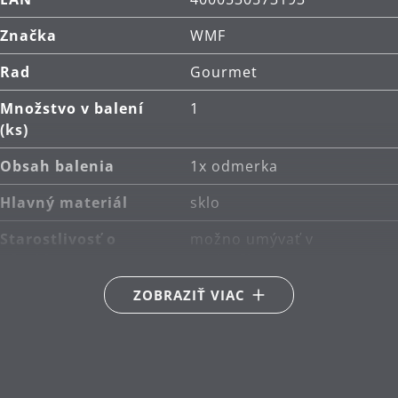
Značka
WMF
Rad
Gourmet
Množstvo v balení
1
(ks)
Obsah balenia
1x odmerka
Hlavný materiál
sklo
Starostlivosť o
možno umývať v
výrobky
umývačke
ZOBRAZIŤ VIAC
Priemer (cm)
18
Kapacita (l)
1