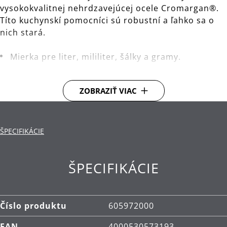
vysokokvalitnej nehrdzavejúcej ocele Cromargan®.
Títo kuchynskí pomocníci sú robustní a ľahko sa o
nich stará.
Mierka pre liter, mililiter, šálky a gramy.
Materiál: žiaruvzdorné sklo.
ZOBRAZIŤ VIAC
Čistenie: je možné umývať v umývačke.
ŠPECIFIKÁCIE
ŠPECIFIKÁCIE
Číslo produktu
605972000
EAN
4000530573193