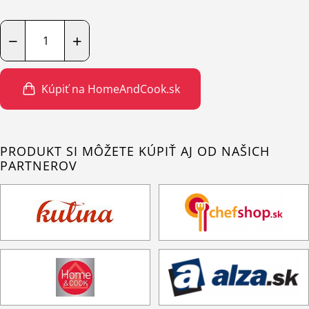
−
+
Kúpiť na HomeAndCook.sk
PRODUKT SI MÔŽETE KÚPIŤ AJ OD NAŠICH
PARTNEROV