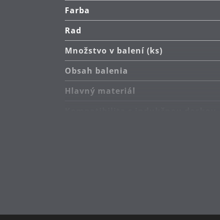
Záruka: WMF poskytuje záruku 30 
Farba
Rad
Množstvo v balení (ks)
Obsah balenia
Hlavný materiál
Kompatibilita s indukčnou doskou
Typ sporáka
Starostlivosť o výrobky
Vyrobené v
Priemer (cm)
Kapacita (l)