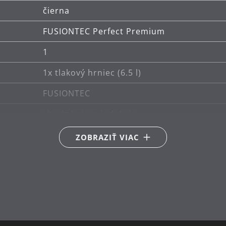
rokov.
čierna
FUSIONTEC Perfect Premium
1
1x tlakový hrniec (6.5 l)
FUSIONTEC
vhodné aj na indukciu
Vhodné pre keramické, plynové, elektrické
ZOBRAZIŤ VIAC
možno umývať v umývačke (bez rukoväte)
Nemecko
22
6.5