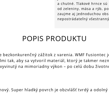
a chutné. Tlakové hrnce sú 
od zeleniny, mäsa a rýb, po
zaujme aj jednoduchou obs
nepostrádateľný všestrann
POPIS PRODUKTU
 bezkonkurenčný zážitok z varenia. WMF Fusiontec je
mi tak, aby sa vytvoril materiál, ktorý je takmer ne
 vyvinutý na mimoriadny výkon – po celú dobu životno
ový. Super hladký povrch je obzvlášť tvrdý a odolný