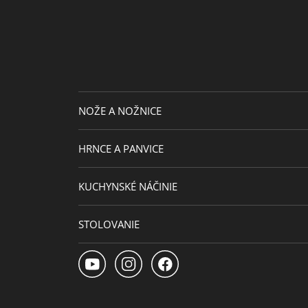
Extra záruka
Sekundárny materiál
Pomocný materiál
NOŽE A NOŽNICE
HRNCE A PANVICE
KUCHYNSKÉ NÁČINIE
STOLOVANIE