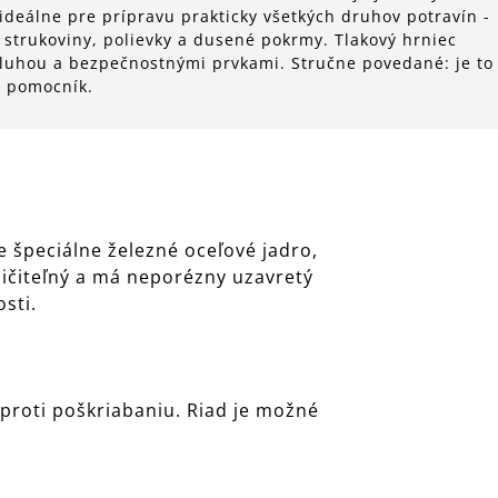
ideálne pre prípravu prakticky všetkých druhov potravín -
 strukoviny, polievky a dusené pokrmy. Tlakový hrniec
luhou a bezpečnostnými prvkami. Stručne povedané: je to
ý pomocník.
 špeciálne železné oceľové jadro,
zničiteľný a má neporézny uzavretý
sti.
 proti poškriabaniu. Riad je možné