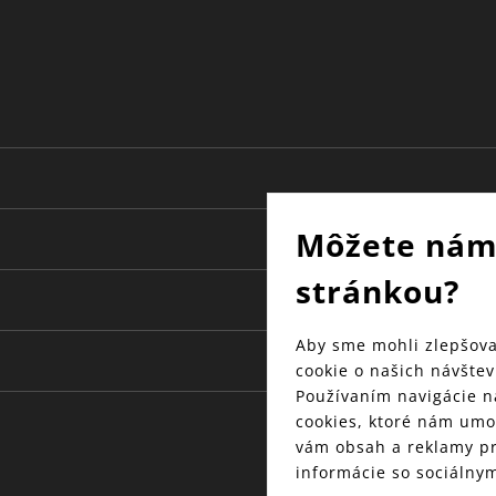
30 rokov
nehrdzavejúca ocel Cromargan® 18/10
plast
Môžete nám
stránkou?
Aby sme mohli zlepšova
cookie o našich návštev
Používaním navigácie n
cookies, ktoré nám umo
vám obsah a reklamy pr
informácie so sociálnym