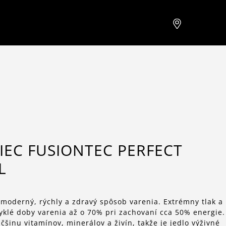
IEC FUSIONTEC PERFECT
L
 moderný, rýchly a zdravý spôsob varenia. Extrémny tlak a
yklé doby varenia až o 70% pri zachovaní cca 50% energie.
šinu vitamínov, minerálov a živín, takže je jedlo výživné