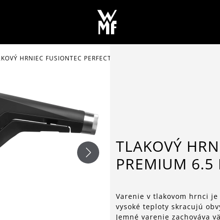
AKOVÝ HRNIEC FUSIONTEC PERFECT PREMIUM 6.5 L
TLAKOVÝ HRN
PREMIUM 6.5 
Varenie v tlakovom hrnci je
vysoké teploty skracujú obv
Jemné varenie zachováva väč