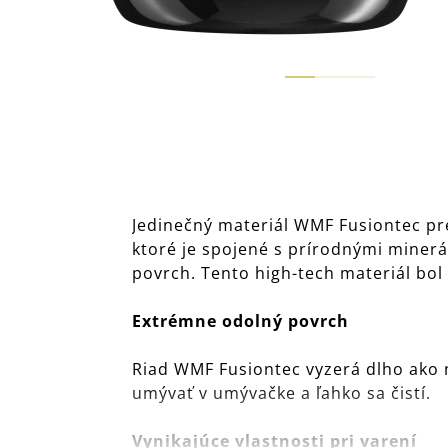
Jedinečný materiál WMF Fusiontec pre
ktoré je spojené s prírodnými minerál
povrch. Tento high-tech materiál bol
Extrémne odolný povrch
Riad WMF Fusiontec vyzerá dlho ako n
umývať v umývačke a ľahko sa čistí.
Vynikajúce vlastnosti pri varení