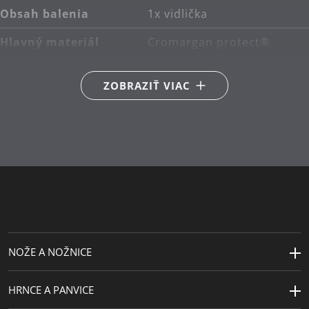
Obsah balenia
1x vidlička
Hlavný materiál
Cromargan protect®
Starostlivosť o
možno umývať v
ZOBRAZIŤ VIAC
výrobky
umývačke
NOŽE A NOŽNICE
HRNCE A PANVICE