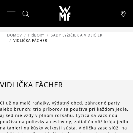
DOMOV
PRÍBORY
SADY LYŽIČIEK A VIDLIČIEK
VIDLIČKA FÄCHER
VIDLIČKA FÄCHER
Či už na malé raňajky, výdatný obed, záhradné party
alebo brunch: trio príborov sa používa pri každom jedle,
aj keď nie vždy v plnom rozsahu. Lyžica sa väčšinou
používa na polievky a cestoviny, zatiaľ čo nôž krája jedlo
na tanieri na kúsky veľkosti sústa. Vidlička zase slúži na